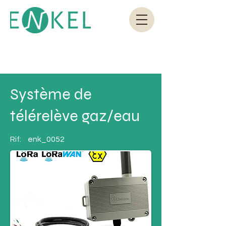
Système de
télérelève gaz/eau
Rif:
enk_0052