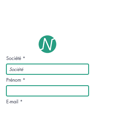
Contact
E- mail :
contact@enkel-sensors.com
Tél :
+33 (0)6 23 52 68 05
Société
Prénom
E-mail
Nom