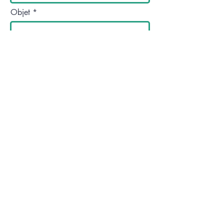
Objet
Laissez-nous un message...
Envoyer