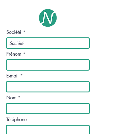
Tél :
+33 (0)6 23 52 68 05
Société
Prénom
E-mail
Nom
Téléphone