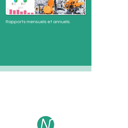
Rapports mensuels et annuels.
Contact
E- mail :
contact@enkel-sensors.com
Phone :
+33 (0)6 23 52 68 05