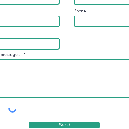
Phone
 message...
Send