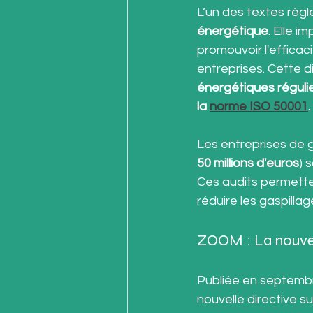
L’un des textes régl
énergétique
. Elle 
promouvoir l'efficac
entreprises. Cette d
énergétiques réguli
la 
norme ISO 50001
.
Les entreprises de gr
50 millions d'euros
) 
Ces audits permetten
réduire les gaspillag
ZOOM : La nouvell
Publiée en septembre
nouvelle directive sur