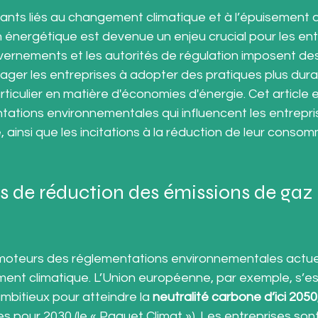
sants liés au changement climatique et à l’épuisement 
on énergétique est devenue un enjeu crucial pour les ent
uvernements et les autorités de régulation imposent des
ager les entreprises à adopter des pratiques plus dura
ticulier en matière d'économies d'énergie. Cet article e
tations environnementales qui influencent les entrepri
 ainsi que les incitations à la réduction de leur consom
ifs de réduction des émissions de gaz 
 moteurs des réglementations environnementales actuell
ment climatique. L’Union européenne, par exemple, s’e
mbitieux pour atteindre la 
neutralité carbone d’ici 2050
s pour 2030 (le « Paquet Climat »). Les entreprises son