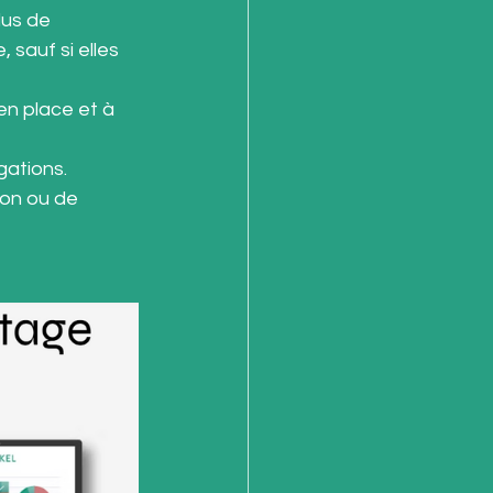
us de 
 sauf si elles 
en place et à 
gations.
ion ou de 