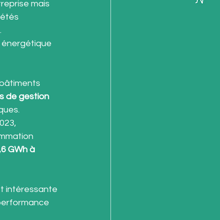
treprise mais 
étés 
.
t énergétique 
 bâtiments 
s de gestion 
ques.
023, 
ommation 
,6 GWh à 
st intéressante 
 performance 