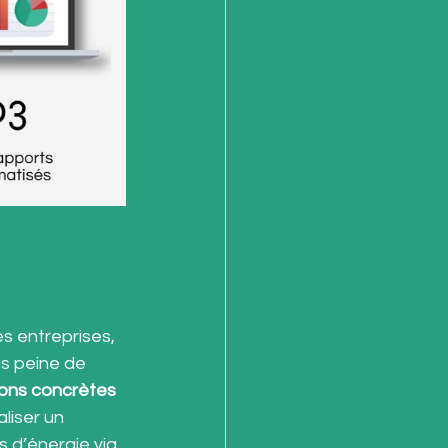
es entreprises, 
us peine de 
ions concrètes 
liser un 
 d’énergie via 