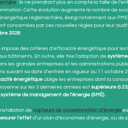
entaire
: ils ne prendront plus en compte la taille de l’en
ommation. Cette évolution augmente le nombre de soci
it énergétique réglementaire, élargi notamment aux PME
ont concernées par ces nouvelles règles pour leur audi
bre 2026
.
e impose des critères d’efficacité énergétique pour les
aux bâtiments. En outre, elle fixe l’adoption de
 système
ans les grandes entreprises et les administrations publi
ns suivant sa date d’entrée en vigueur au 11 octobre 2
icacité énergétique 
oblige les entreprises dont la cons
moyenne sur les 3 dernières années est 
supérieure à 23
 système de management de l’énergie (SMÉ).
installation de
capteurs de consommation d’énergie
 e
esurer l’effet
 d’un plan d’économies d’énergie, ou de