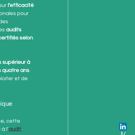
sur 
l'efficacité 
onales pour 
des 
es 
audits 
ertifiés selon 
s supérieur à 
s quatre ans
. 
oiter et de 
tique
e, cette 
à l’
audit 