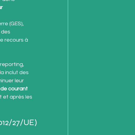
r 
rre (GES), 
 des 
le recours à 
reporting, 
la inclut des 
inuer leur 
de courant 
 et après les 
2012/27/UE)