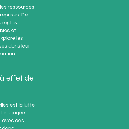
des ressources 
reprises. De 
 règles 
bles et 
xplore les 
ses dans leur 
mation 
à effet de 
es est la lutte 
st engagée 
, avec des 
t donc 