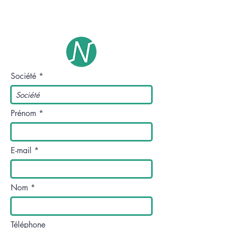
Tél :
+33 (0)6 23 52 68 05
Société
Prénom
E-mail
Nom
Téléphone