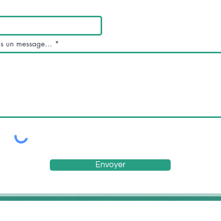
us un message...
Envoyer