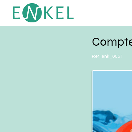
Compteu
Réf:
enk_0051