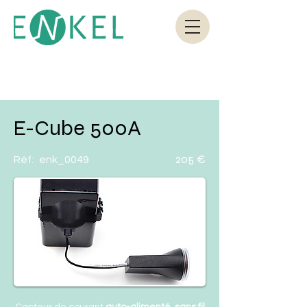
E-Cube 500A
205 €
Réf:
enk_0049