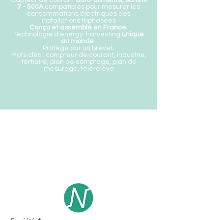
Capteur de courant
auto-alimenté, sans fil
7 - 500A
compatibles pour mesurer les
consommations électriques des
installations triphasées
Conçu et assemblé en France.
Technologie d’energy-harvesting
unique
au monde
.
Protégé par un brevet
.
Mots clés : compteur de courant, industrie,
tertiaire, plan de comptage, plan de
mesurage, télérelève
Contact
E- mail :
contact@enkel-sensors.com
Tél :
+33 (0)6 23 52 68 05